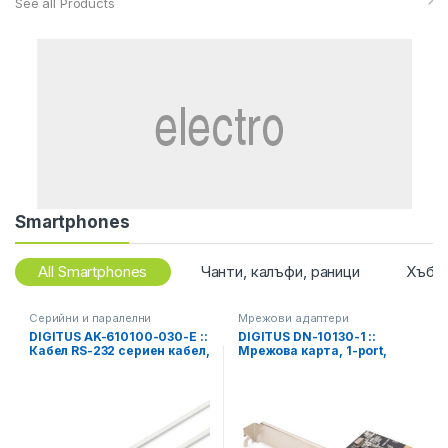
See all Products
Smartphones
All Smartphones
Чанти, калъфи, раници
Хъбо
Серийни и паралелни
Мрежови адаптери
DIGITUS AK-610100-030-E ::
DIGITUS DN-10130-1 ::
Кабел RS-232 сериен кабел,
Мрежова карта, 1-port,
DB9, F/F, нул-модем, бежов,
Gigabit, PCI Express, Realtek
3 м
RTL8111H Chipset, Low
Profile