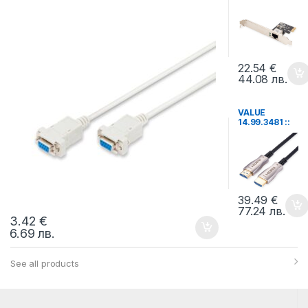
м
карта, 1-port,
Gigabit, PCI
Express,
Realtek
RTL8111H
Chipset, Low
22.54
€
Profile
44.08
лв.
VALUE
14.99.3481 ::
Кабел HDMI
4K Active
Optical
(AOC), M/M,
30.0 м
39.49
€
77.24
лв.
3.42
€
6.69
лв.
See all products