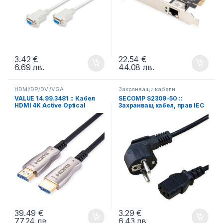
3.42
€
22.54
€
6.69
лв.
44.08
лв.
HDMI/DP/DVI/VGA
Захранващи кабели
VALUE 14.99.3481 :: Кабел
SECOMP S2309-50 ::
HDMI 4K Active Optical
Захранващ кабел, прав IEC
(AOC), M/M, 30.0 м
конектор, черен, 1.8 м
39.49
€
3.29
€
77.24
лв.
6.43
лв.