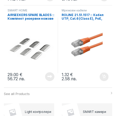
SMART HOME
Мрежови кабели
AIRSEEKERS SPARE BLADES ::
ROLINE 21.51.1517 :: Кабел
Комплект резервни ножове
UTP, Cat.6 (Class E), PoE,
за косачка TRON, 18 бр.
оранжев, 0.3 м
29.00
€
1.32
€
56.72
лв.
2.58
лв.
See all Products
Light контролери
SMART камери