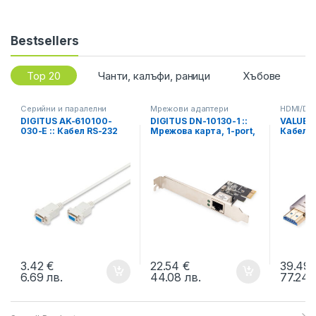
Bestsellers
Top 20
Чанти, калъфи, раници
Хъбове
Серийни и паралелни
Мрежови адаптери
HDMI/DP
DIGITUS AK-610100-
DIGITUS DN-10130-1 ::
VALUE 14
030-E :: Кабел RS-232
Мрежова карта, 1-port,
Кабел H
сериен кабел, DB9, F/F,
Gigabit, PCI Express,
Optical
нул-модем, бежов, 3 м
Realtek RTL8111H
м
Chipset, Low Profile
3.42
€
22.54
€
39.49
6.69
лв.
44.08
лв.
77.24