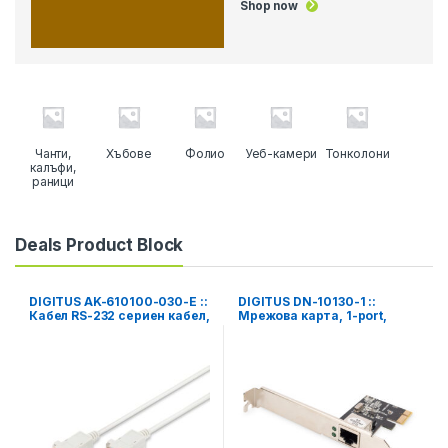
Shop now
Чанти,
Хъбове
Фолио
Уеб-камери
Тонколони
калъфи,
раници
Deals Product Block
DIGITUS AK-610100-030-E ::
DIGITUS DN-10130-1 ::
Кабел RS-232 сериен кабел,
Мрежова карта, 1-port,
DB9, F/F, нул-модем, бежов,
Gigabit, PCI Express, Realtek
3 м
RTL8111H Chipset, Low
Profile