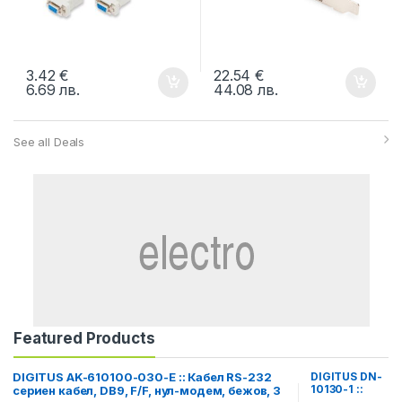
3.42
€
22.54
€
6.69
лв.
44.08
лв.
See all Deals
Featured Products
DIGITUS AK-610100-030-E :: Кабел RS-232
DIGITUS DN-
10130-1 ::
сериен кабел, DB9, F/F, нул-модем, бежов, 3
Мрежова