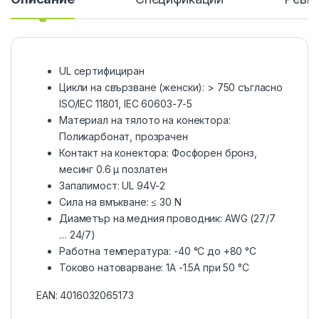
UL сертифициран
Цикли на свързване (женски): > 750 съгласно
ISO/IEC 11801, IEC 60603-7-5
Материал на тялото на конектора:
Поликарбонат, прозрачен
Контакт на конектора: Фосфорен бронз,
месинг 0.6 μ позлатен
Запалимост: UL 94V-2
Сила на вмъкване: ≤ 30 N
Диаметър на медния проводник: AWG (27/7
… 24/7)
Работна температура: -40 °C до +80 °C
Токово натоварване: 1A -1.5A при 50 °C
EAN:
4016032065173