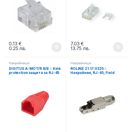
0.13
€
7.03
€
0.25
лв.
13.75
лв.
Накрайници
Накрайници
DIGITUS A-MOT/R 8/8 :: Kink
ROLINE 21.17.0325 ::
protection защита за RJ-45
Накрайник, RJ-45, Field
накрайници, червен, 1 бр.
Plug, Cat.6A, STP