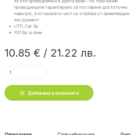
за 8те проводника и в двата края – по този начин
проводниците гарантирано са поставени достатъчно
навътре, а останалата част се отрязва от кримпващия
инструмент
UTP, Cat. 5e
100 бр. в плик
10.85
€
21.22
лв.
DIGITUS A-MO 8/8 SR :: Накрайник RJ-45, за кръгъл кабел, 8
Добавяне в количката
Описание
Спецификации
Ревю