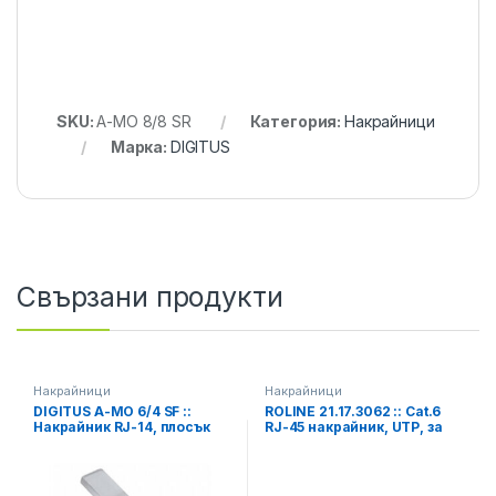
SKU:
A-MO 8/8 SR
Категория:
Накрайници
Марка:
DIGITUS
Свързани продукти
Накрайници
Накрайници
DIGITUS A-MO 6/4 SF ::
ROLINE 21.17.3062 :: Cat.6
Накрайник RJ-14, плосък
RJ-45 накрайник, UTP, за
кабел, 6P4C
едножилен кабел, с
инсърт, 10 бр.