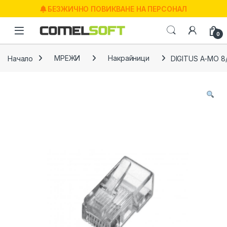
Skip to navigation
Skip to content
БЕЗЖИЧНО ПОВИКВАНЕ НА ПЕРСОНАЛ
0
Начало
МРЕЖИ
Накрайници
DIGITUS A-MO 8/8