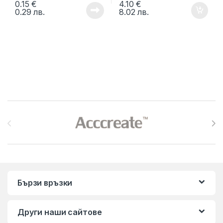
0.15
€
4.10
€
0.29
лв.
8.02
лв.
Brands Carousel
Бързи връзки
Други наши сайтове