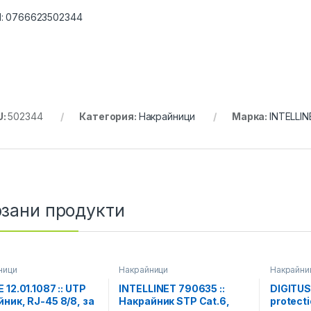
:
0766623502344
U:
502344
Категория:
Накрайници
Марка:
INTELLIN
зани продукти
ници
Накрайници
Накрайни
 12.01.1087 :: UTP
INTELLINET 790635 ::
DIGITUS
ник, RJ-45 8/8, за
Накрайник STP Cat.6,
protect