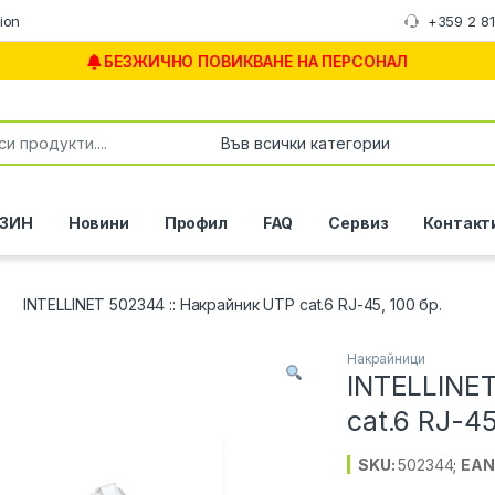
ion
+359 2 8
БЕЗЖИЧНО ПОВИКВАНЕ НА ПЕРСОНАЛ
or:
ЗИН
Новини
Профил
FAQ
Сервиз
Контакт
INTELLINET 502344 :: Накрайник UTP cat.6 RJ-45, 100 бр.
Накрайници
INTELLINET
cat.6 RJ-45
SKU:
502344
;
EAN