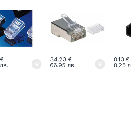
 кабел, 10 бр.
RJ-45, 90 бр.
45 накр
бр.
0
€
34.23
€
0.13
€
лв.
66.95
лв.
0.25
л