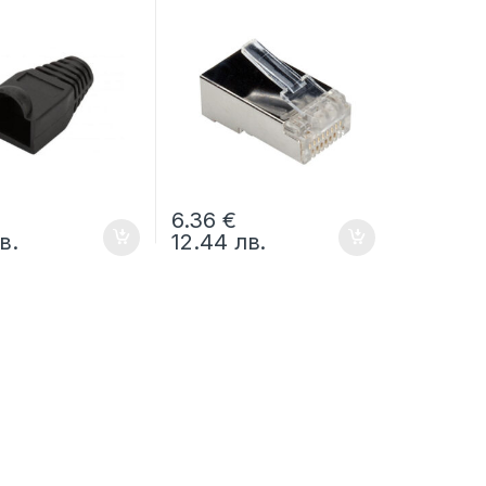
айници, черен, 1
бр.
6.36
€
в.
12.44
лв.