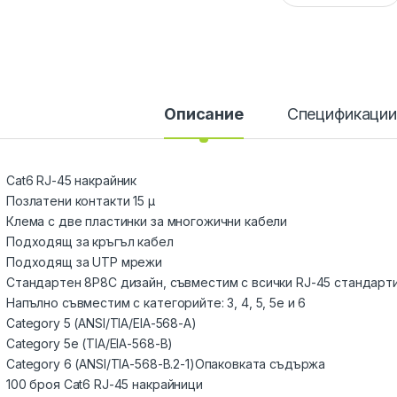
Описание
Спецификаци
Cat6 RJ-45 накрайник
Позлатени контакти 15 µ
Клема с две пластинки за многожични кабели
Подходящ за кръгъл кабел
Подходящ за UTP мрежи
Стандартен 8P8C дизайн, съвместим с всички RJ-45 стандарт
Напълно съвместим с категорийте: 3, 4, 5, 5e и 6
Category 5 (ANSI/TIA/EIA-568-A)
Category 5e (TIA/EIA-568-B)
Category 6 (ANSI/TIA-568-B.2-1)Опаковката съдържа
100 броя Cat6 RJ-45 накрайници