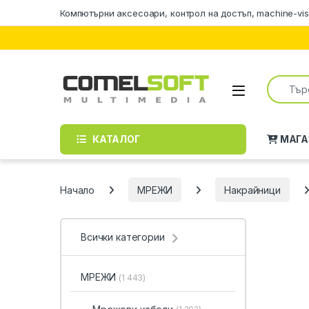
Skip to navigation
Skip to content
Компютърни аксесоари, контрол на достъп, machine-vis
Search f
КАТАЛОГ
МАГА
Начало
МРЕЖИ
Накрайници
Всички категории
МРЕЖИ
(1 443)