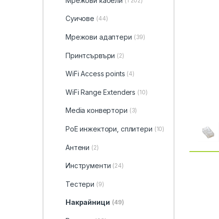
Мрежови кабели
(1 202)
Суичове
(44)
Мрежови адаптери
(39)
Принтсървъри
(2)
WiFi Access points
(4)
WiFi Range Extenders
(10)
Media конвертори
(3)
PoE инжектори, сплитери
(10)
Антени
(2)
Инструменти
(24)
Тестери
(9)
Накрайници
(49)