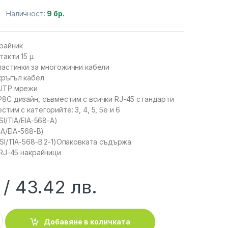
Наличност:
9 бр.
крайник
такти 15 µ
ластинки за многожични кабели
кръгъл кабел
UTP мрежи
8C дизайн, съвместим с всички RJ-45 стандарти
тим с категорийте: 3, 4, 5, 5e и 6
SI/TIA/EIA-568-A)
IA/EIA-568-B)
NSI/TIA-568-B.2-1)Опаковката съдържа
 RJ-45 накрайници
43.42
лв.
:: Накрайник UTP cat.6 RJ-45, 100 бр. quantity
Добавяне в количката