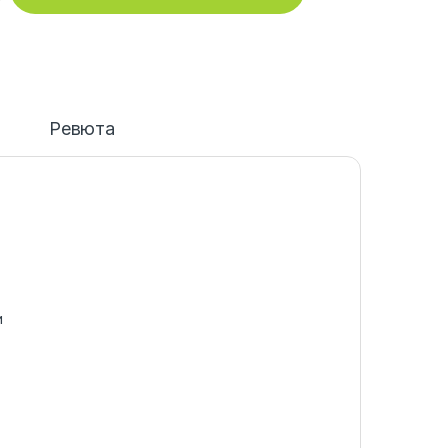
и
Ревюта
и