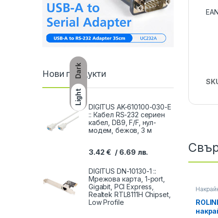
EAN
Dark
Нови продукти
SK
Light
DIGITUS AK-610100-030-E
:: Кабел RS-232 сериен
кабел, DB9, F/F, нул-
модем, бежов, 3 м
Свър
3.42
€
6.69
лв.
DIGITUS DN-10130-1 ::
Мрежова карта, 1-port,
Gigabit, PCI Express,
Накрай
Realtek RTL8111H Chipset,
Low Profile
ROLINE
накрай