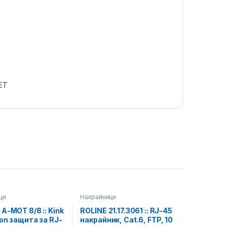
ET
ци
Накрайници
 A-MOT 8/8 :: Kink
ROLINE 21.17.3061 :: RJ-45
ion защита за RJ-
накрайник, Cat.6, FTP, 10