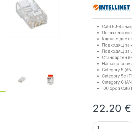
Cat6 RJ-45 на
Позлатени кон
Клема с две п
Подходящ за 
Подходящ за 
Стандартен 8P
Напълно съвмес
Category 5 (AN
Category 5e (T
Category 6 (A
100 броя Cat6
22.20
€
INTELLINET 502344 