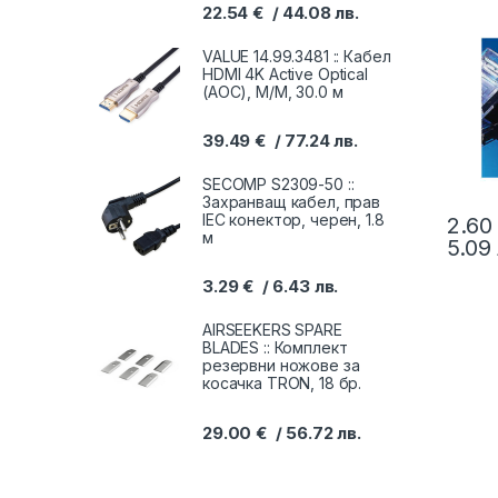
кръгъл
22.54
€
44.08
лв.
VALUE 14.99.3481 :: Кабел
HDMI 4K Active Optical
(AOC), M/M, 30.0 м
39.49
€
77.24
лв.
SECOMP S2309-50 ::
Захранващ кабел, прав
IEC конектор, черен, 1.8
2.6
м
5.09
3.29
€
6.43
лв.
AIRSEEKERS SPARE
BLADES :: Комплект
резервни ножове за
косачка TRON, 18 бр.
29.00
€
56.72
лв.