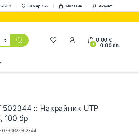
164910
Намери ни
Магазин
Акаунт
0.00
€
0
0.00
лв.
и
 502344 :: Накрайник UTP
, 100 бр.
:
0766623502344