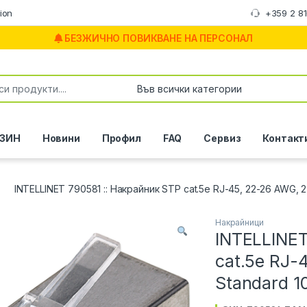
ion
+359 2 8
БЕЗЖИЧНО ПОВИКВАНЕ НА ПЕРСОНАЛ
or:
ЗИН
Новини
Профил
FAQ
Сервиз
Контакт
INTELLINET 790581 :: Накрайник STP cat.5e RJ-45, 22-26 AWG, 2
Накрайници
INTELLINET
cat.5e RJ-
Standard 1