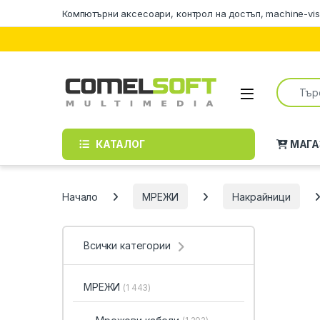
Skip to navigation
Skip to content
Компютърни аксесоари, контрол на достъп, machine-vis
Search f
КАТАЛОГ
МАГА
Начало
МРЕЖИ
Накрайници
Всички категории
МРЕЖИ
(1 443)