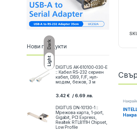
SK
Dark
Нови продукти
Light
DIGITUS AK-610100-030-E
:: Кабел RS-232 сериен
Свър
кабел, DB9, F/F, нул-
модем, бежов, 3 м
3.42
€
6.69
лв.
Накрай
DIGITUS DN-10130-1 ::
INTELL
Мрежова карта, 1-port,
Накра
Gigabit, PCI Express,
RJ-45
Realtek RTL8111H Chipset,
бр.
Low Profile