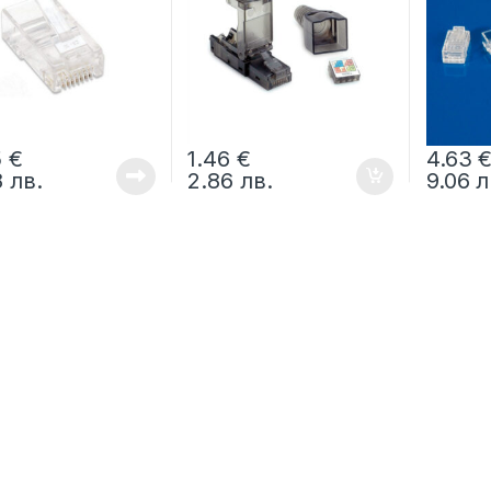
5
€
1.46
€
4.63
8
лв.
2.86
лв.
9.06
л