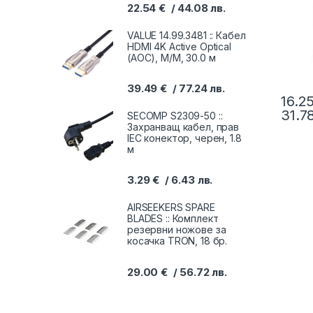
22.54
€
44.08
лв.
VALUE 14.99.3481 :: Кабел
HDMI 4K Active Optical
(AOC), M/M, 30.0 м
39.49
€
77.24
лв.
16.2
31.7
SECOMP S2309-50 ::
Захранващ кабел, прав
IEC конектор, черен, 1.8
м
3.29
€
6.43
лв.
AIRSEEKERS SPARE
BLADES :: Комплект
резервни ножове за
косачка TRON, 18 бр.
29.00
€
56.72
лв.