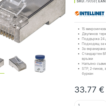
SKU:
790581
;
EAN
15 микроинчов
Двупинов тер
Поддържа 24 
Подходящ за 
За екранирана
Стандартен 8P
връзки
Напълно съвме
STP, 2-пинов, 
буркан
33.77
€
INTELLINET 790581 