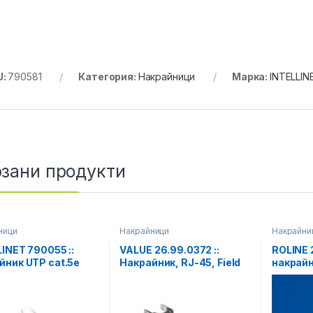
U:
790581
Категория:
Накрайници
Марка:
INTELLIN
зани продукти
ници
Накрайници
Накрайни
INET 790055 ::
VALUE 26.99.0372 ::
ROLINE 2
йник UTP cat.5e
Накрайник, RJ-45, Field
накрайн
, стандартен, 100
Plug, Cat.6A, UTP
бр.