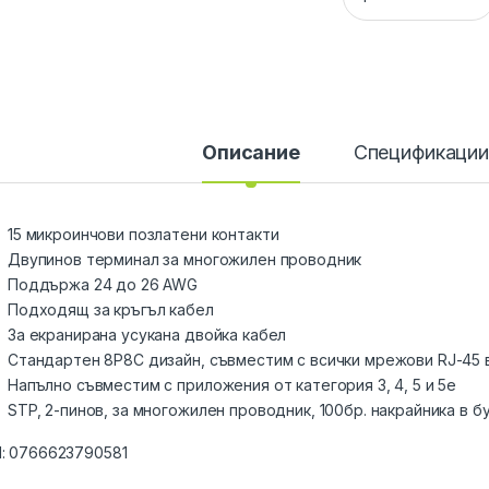
Описание
Спецификаци
15 микроинчови позлатени контакти
Двупинов терминал за многожилен проводник
Поддържа 24 до 26 AWG
Подходящ за кръгъл кабел
За екранирана усукана двойка кабел
Стандартен 8P8C дизайн, съвместим с всички мрежови RJ-45 
Напълно съвместим с приложения от категория 3, 4, 5 и 5e
STP, 2-пинов, за многожилен проводник, 100бр. накрайника в б
:
0766623790581