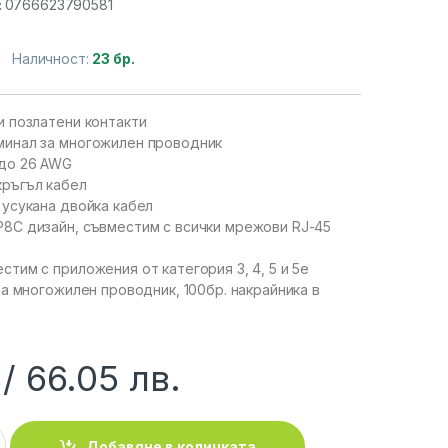
:
0766623790581
Наличност:
23 бр.
и позлатени контакти
минал за многожилен проводник
до 26 AWG
кръгъл кабел
 усукана двойка кабел
8C дизайн, съвместим с всички мрежови RJ-45
стим с приложения от категория 3, 4, 5 и 5e
за многожилен проводник, 100бр. накрайника в
66.05
лв.
:: Накрайник STP cat.5e RJ-45, 22-26 AWG, 2-prong, Standard 
Добавяне в количката