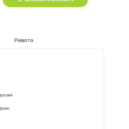
и
Ревюта
връзки
уркан