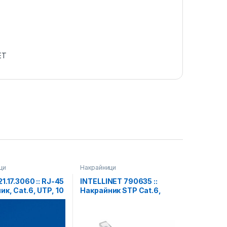
ET
ци
Накрайници
1.17.3060 :: RJ-45
INTELLINET 790635 ::
ик, Cat.6, UTP, 10
Накрайник STP Cat.6,
RJ-45, 90 бр.