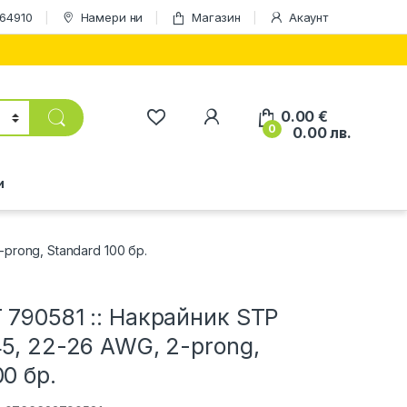
164910
Намери ни
Магазин
Акаунт
0.00
€
0
0.00
лв.
и
-prong, Standard 100 бр.
 790581 :: Накрайник STP
45, 22-26 AWG, 2-prong,
00 бр.