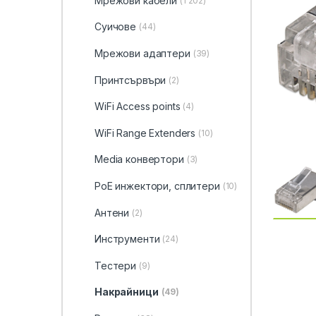
Мрежови кабели
(1 202)
Суичове
(44)
Мрежови адаптери
(39)
Принтсървъри
(2)
WiFi Access points
(4)
WiFi Range Extenders
(10)
Media конвертори
(3)
PoE инжектори, сплитери
(10)
Антени
(2)
Инструменти
(24)
Тестери
(9)
Накрайници
(49)