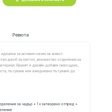
и
Ревюта
 идеална за активен начин на живот.
латен джоб за лаптоп, множество отделения за
атериал. Яркият ѝ дизайн добавя смел щрих,
бота, пътуване или ежедневно пътуване до
отделение за чадър + 1 x затворено отпред +
деление