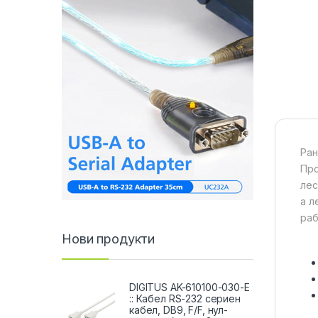
Ран
Про
лес
а л
раб
Нови продукти
DIGITUS AK-610100-030-E
:: Кабел RS-232 сериен
кабел, DB9, F/F, нул-