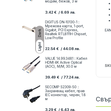
модем, бежов, 3 м
3.42
€
6.69
лв.
DIGITUS DN-10130-1 ::
Мрежова карта, 1-port,
Gigabit, PCI Express,
EAN
Dark
Realtek RTL8111H Chipset,
Low Profile
Light
22.54
€
44.08
лв.
VALUE 14.99.3481 :: Кабел
HDMI 4K Active Optical
SK
(AOC), M/M, 30.0 м
39.49
€
77.24
лв.
SECOMP S2309-50 ::
Захранващ кабел, прав
IEC конектор, черен, 1.8
Свър
м
3.29
€
6.43
лв.