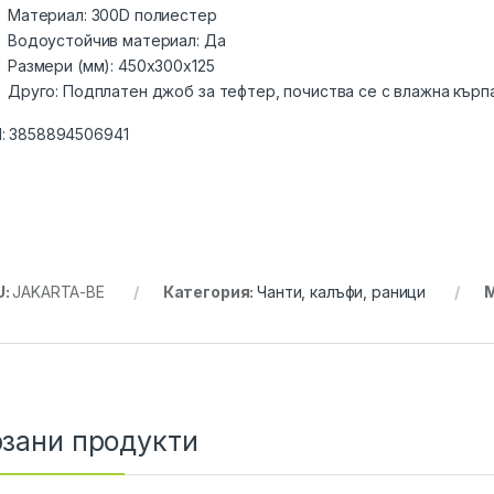
Материал: 300D полиестер
Водоустойчив материал: Да
Размери (мм): 450x300x125
Друго: Подплатен джоб за тефтер, почиства се с влажна кърп
:
3858894506941
U:
JAKARTA-BE
Категория:
Чанти, калъфи, раници
М
зани продукти