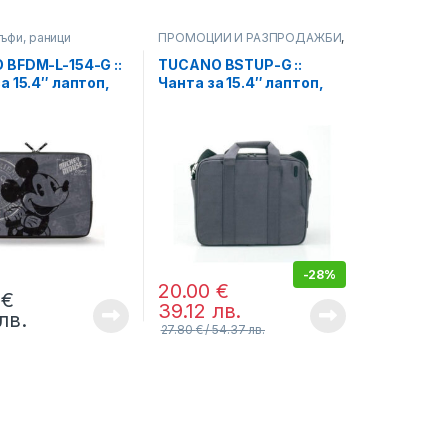
лъфи, раници
ПРОМОЦИИ И РАЗПРОДАЖБИ
,
Чанти, калъфи, раници
BFDM-L-154-G ::
TUCANO BSTUP-G ::
а 15.4″ лаптоп,
Чанта за 15.4″ лаптоп,
– Second Skin
Start Up, сив
сив
-
28%
20.00
€
2
€
39.12
лв.
лв.
27.80
€
54.37
лв.