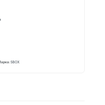
а
арка:
SBOX