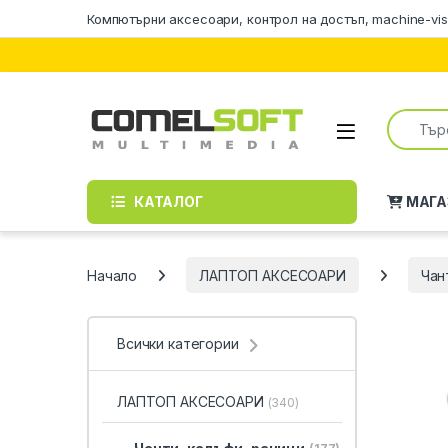
Skip to navigation
Skip to content
Компютърни аксесоари, контрол на достъп, machine-vis
Search f
КАТАЛОГ
МАГА
Начало
ЛАПТОП АКСЕСОАРИ
Чан
Всички категории
ЛАПТОП АКСЕСОАРИ
(340)