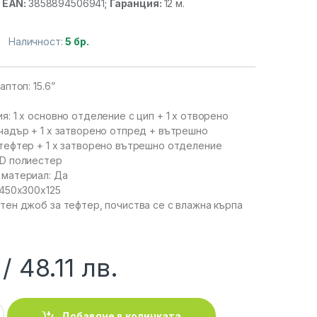
;
EAN:
3858894506941
;
Гаранция:
12 м.
Наличност:
5 бр.
аптоп: 15.6”
я: 1 x основно отделение с цип + 1 x отворено
чадър + 1 x затворено отпред + вътрешно
тефтер + 1 x затворено вътрешно отделение
0D полиестер
 материал: Да
 450x300x125
тен джоб за тефтер, почиства се с влажна кърпа
48.11
лв.
:: Раница за лаптоп 15.6'', BACKPACK, NSS-19368B JAKARTA,
Добавяне в количката