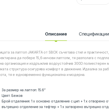
Описание
Спецификаци
ицата за лаптоп JAKARTA от SBOX съчетава стил и практичност,
ектирана да побере 15,6-инчови лаптопи, тя разполага с подп
на организация и издръжлив водоустойчив 300D полиестерен м
еката структура осигурява комфорт в движение. Идеална за ра
ота, тя е едновременно функционална и модерна.
За размер на лаптоп: 15.6”
Цвят: Бежов
Брой отделения: 1 x основно отделение с цип + 1 x отворено 
вътрешно отделение за тефтер + 1 x затворено вътрешно от