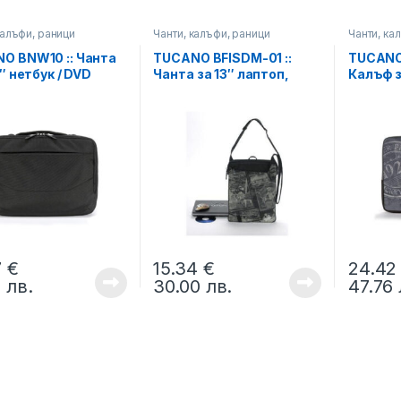
калъфи, раници
Чанти, калъфи, раници
Чанти, ка
O BNW10 :: Чанта
TUCANO BFISDM-01 ::
TUCANO 
6″ нетбук / DVD
Чанта за 13″ лаптоп,
Калъф з
, Netbook Wallet,
MICKEY Small, сив
Donald 
Folder, 
7
€
15.34
€
24.4
9
лв.
30.00
лв.
47.76