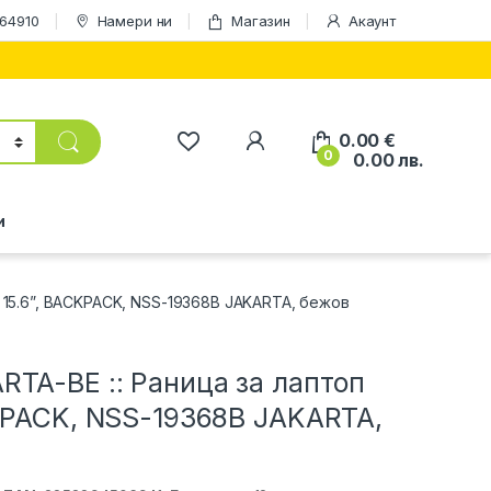
164910
Намери ни
Магазин
Акаунт
0.00
€
0
0.00
лв.
и
 15.6”, BACKPACK, NSS-19368B JAKARTA, бежов
TA-BE :: Раница за лаптоп
CKPACK, NSS-19368B JAKARTA,