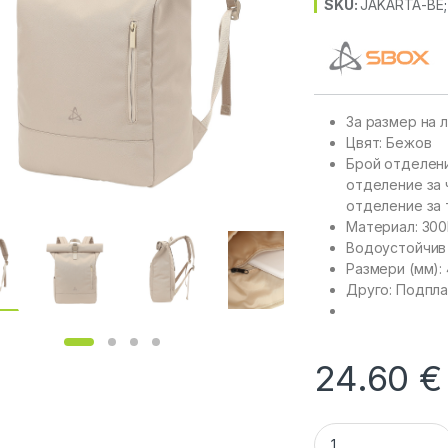
SKU:
JAKARTA-BE
За размер на л
Цвят: Бежов
Брой отделени
отделение за 
отделение за 
Материал: 30
Водоустойчив
Размери (мм):
Друго: Подпла
24.60
€
SBOX JAKARTA-BE 