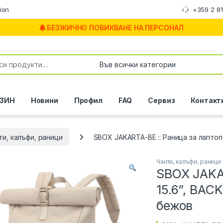
ion
+359 2 8
БЕЗЖИЧНО ПОВИКВАНЕ НА ПЕРСОНАЛ
or:
ЗИН
Новини
Профил
FAQ
Сервиз
Контакт
ти, калъфи, раници
SBOX JAKARTA-BE :: Раница за лаптоп
Чанти, калъфи, раници
SBOX JAKAR
15.6”, BA
бежов