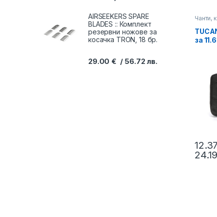
AIRSEEKERS SPARE
Чанти, 
BLADES :: Комплект
TUCAN
резервни ножове за
косачка TRON, 18 бр.
за 11.
плейър
черен
29.00
€
56.72
лв.
12.3
24.1