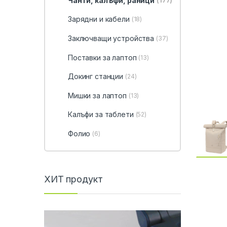
Чанти, калъфи, раници
(177)
Зарядни и кабели
(18)
Заключващи устройства
(37)
Поставки за лаптоп
(13)
Докинг станции
(24)
Мишки за лаптоп
(13)
Калъфи за таблети
(52)
Фолио
(6)
ХИТ продукт