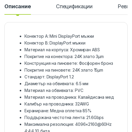
Описание
Спецификации
Ревю
Конектор A: Mini DisplayPort мъжки
Конектор B: DisplayPort мъжки
Материал на корпуса: Хромиран ABS
Покритие на конектора: 24K злато 3µm
Конструкция на пиновете: Фосфорен бронз
Покритие на пиновете: 24K злато 15µm
Стандарт: DisplayPort 1.2
Диаметър на обвивката: 6.5 мм
Материал на обвивката: PVC
Материал на проводника: Калайдисана мед
Калибър на проводника: 32AWG
Екраниране: Медна оплетка 85%
Поддържана честотна лента: 21.6Gbps
Максимална резолюция: 4096×2160@60Hz
4:4:4 10 бита