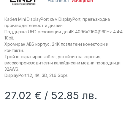
Наличност:
Изчерпан
Кабел Mini DisplayPort към DisplayPort, превъзходна
производителност и дизайн.
Поддържа UHD резолюции до 4K 4096×2160@60Hz 4:4:4
10bit.
Хромиран ABS корпус, 24K позлатени конектори и
контакти.
Тройно екраниран кабел, устойчив на корозия,
високопроизводителни калайдисани медни проводници
32AWG.
DisplayPort 1.2, 4K, 3D, 21.6 Gbps.
27.02
€
52.85
лв.