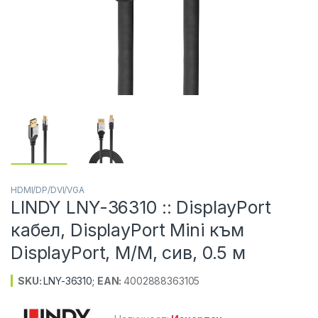
HDMI/DP/DVI/VGA
LINDY LNY-36310 :: DisplayPort
кабел, DisplayPort Mini към
DisplayPort, M/M, сив, 0.5 м
SKU:
LNY-36310
;
EAN:
4002888363105