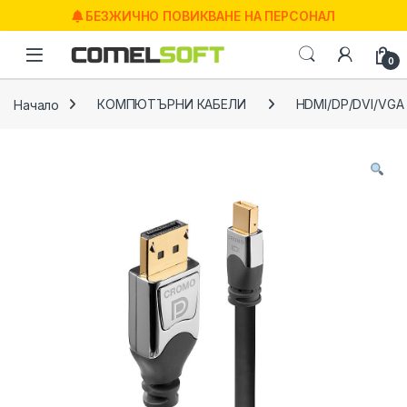
Skip to navigation
Skip to content
БЕЗЖИЧНО ПОВИКВАНЕ НА ПЕРСОНАЛ
0
Начало
КОМПЮТЪРНИ КАБЕЛИ
HDMI/DP/DVI/VGA