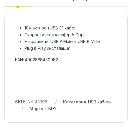
10м активен USB 3.1 кабел
Скорости на трансфер 5 Gbps
Накрайници: USB A Male + USB B Male
Plug & Play инсталация
EAN:
4002888430982
SKU:
LNY-43098
Категория:
USB кабели
Марка:
LINDY