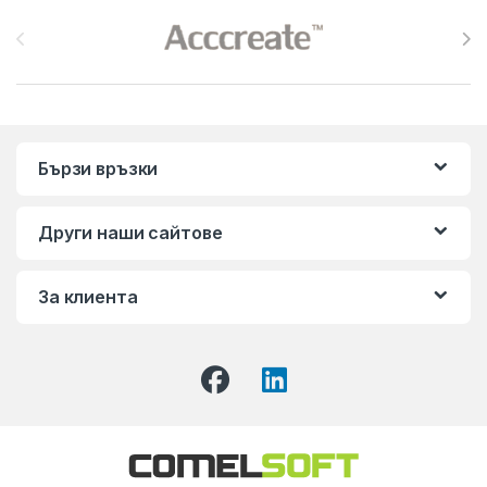
Brands Carousel
Бързи връзки
Други наши сайтове
За клиента