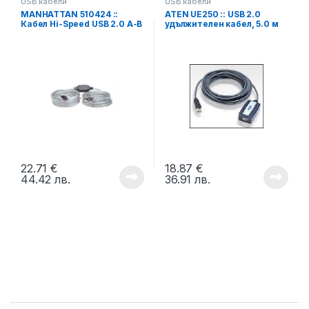
USB кабели
USB кабели
MANHATTAN 510424 ::
ATEN UE250 :: USB 2.0
Кабел Hi-Speed USB 2.0 A-B
удължителен кабел, 5.0 м
11.0 м, Active
22.71
€
18.87
€
44.42
лв.
36.91
лв.