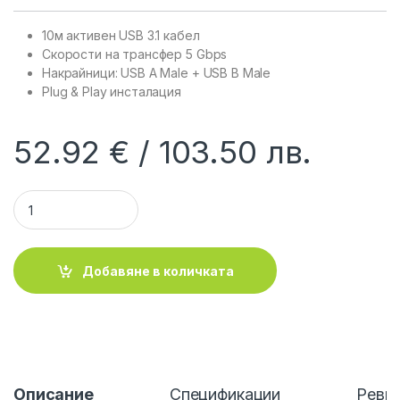
10м активен USB 3.1 кабел
Скорости на трансфер 5 Gbps
Накрайници: USB A Male + USB B Male
Plug & Play инсталация
52.92
€
103.50
лв.
LINDY LNY-43098 :: USB 3.1 активен кабел, A/B, 10.0 м quanti
Добавяне в количката
Описание
Спецификации
Ревю