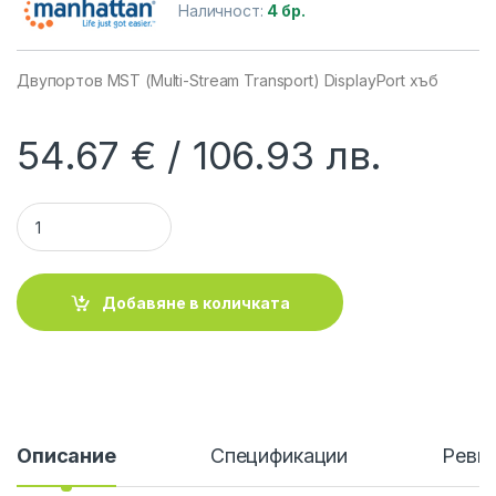
Наличност:
4 бр.
Двупортов MST (Multi-Stream Transport) DisplayPort хъб
54.67
€
106.93
лв.
MANHATTAN 152716 :: MST видео сплитер, DisplayPort към 2
Добавяне в количката
Описание
Спецификации
Ревю