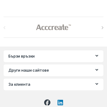
Brands Carousel
Бързи връзки
Други наши сайтове
За клиента