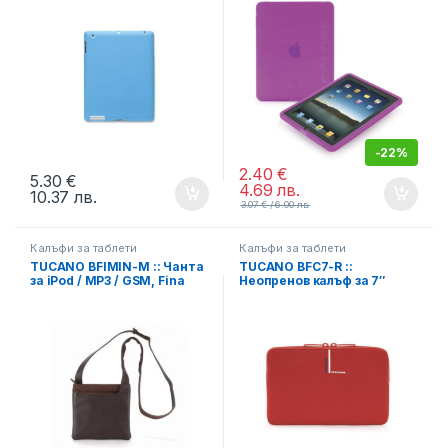
-
22%
2.40
€
5.30
€
4.69
лв.
10.37
лв.
3.07
€
6.00
лв.
Калъфи за таблети
Калъфи за таблети
TUCANO BFIMIN-M :: Чанта
TUCANO BFC7-R ::
за iPod / MP3 / GSM, Fina
Неопренов калъф за 7″
Mini, кожена, кафяв
таблет/eBook четец,
червен