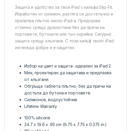
Защита и удобство за твоя iPad с калъфа Slip-Fit.
Изработен от силикон, разтяга се достатъчно и
прилeпва плътно около iPad-a. Предпазва
отлично срещу драскотини без да пречи на
портовете, бутоните или тъч-скрийна. Сигурна
защита срещу хлъзгане. С този калъф твоят iPad
изглежда добре и е защитен.
Избор на цвят и защита- идеален за iPad 2
Мек, проектиран да защитава и предпазва
от хлъзгане.
Обгръща таблета плътно, без да пречи на
достъпа до бутона и портовете.
Силиконов, водоустойчив
Lifetime Warranty
100% silicone
24.7 x 19.6 x .95 cm (9.75 x 7.75 x 0.375 in.)