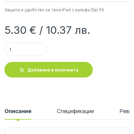
Защита и удобство за твоя iPad с калъфа Slip-Fit
5.30
€
10.37
лв.
MANHATTAN 450041 :: Калъф за iPad, Slip-Fit, снежно бял q
Добавяне в количката
Описание
Спецификации
Ревю