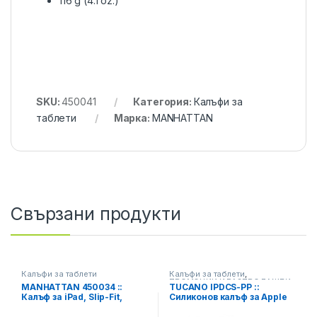
116 g (4.1 oz.)
SKU:
450041
Категория:
Калъфи за
таблети
Марка:
MANHATTAN
Свързани продукти
Калъфи за таблети
Калъфи за таблети
,
ПРОМОЦИИ И РАЗПРОДАЖБИ
MANHATTAN 450034 ::
TUCANO IPDCS-PP ::
Калъф за iPad, Slip-Fit,
Силиконов калъф за Apple
светло син
iPad, пурпурен