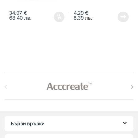
34.97
€
4.29
€
68.40
лв.
8.39
лв.
Brands Carousel
Бързи връзки