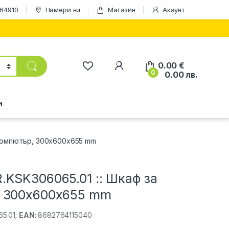
164910
Намери ни
Магазин
Акаунт
0.00
€
0
0.00
лв.
и
 компютър, 300x600x655 mm
KSK306065.01 :: Шкаф за
 300x600x655 mm
5.01
;
EAN:
8682764115040