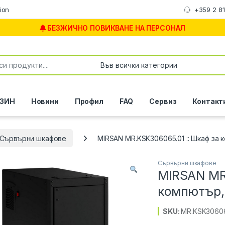
ion
+359 2 8
БЕЗЖИЧНО ПОВИКВАНЕ НА ПЕРСОНАЛ
or:
ЗИН
Новини
Профил
FAQ
Сервиз
Контакт
Сървърни шкафове
MIRSAN MR.KSK306065.01 :: Шкаф за
Сървърни шкафове
MIRSAN MR.
компютър,
SKU:
MR.KSK30606