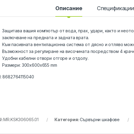
Описание
Спецификаци
Защитава вашия компютър от вода, прах, удари, както и неото
заключване на предната и задната врата.
Към пасивната вентилационна система от дясно и отляво мож
Възможност за регулиране на височината посредством 4 крач
Удобни кабелни отвори отгоре и отдолу.
Размери: 300x600x655 mm
:
8682764115040
U:
MR.KSK306065.01
Категория:
Сървърни шкафове