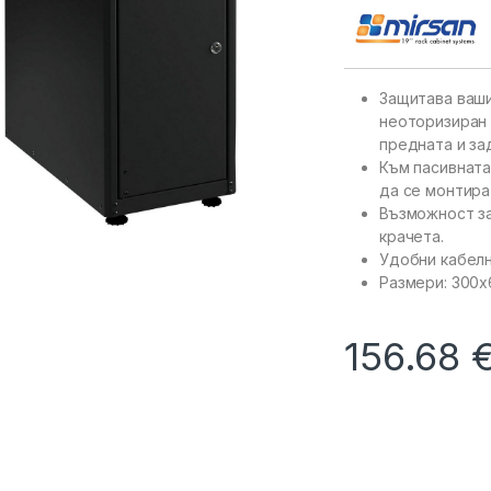
Защитава ваши
неоторизиран 
предната и за
Към пасивната
да се монтира
Възможност за
крачета.
Удобни кабелн
Размери: 300
156.68