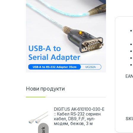
EAN
Нови продукти
DIGITUS AK-610100-030-E
:: Кабел RS-232 сериен
SK
кабел, DB9, F/F, нул-
модем, бежов, 3 м
Dark