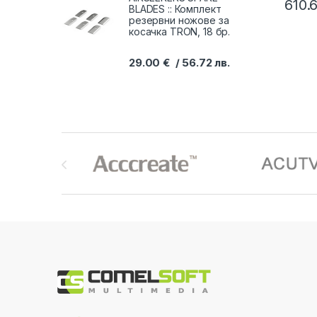
610.
BLADES :: Комплект
резервни ножове за
косачка TRON, 18 бр.
29.00
€
56.72
лв.
Brands Carousel