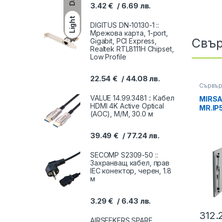
3.42
€
6.69
лв.
Light
DIGITUS DN-10130-1 ::
Мрежова карта, 1-port,
Свър
Gigabit, PCI Express,
Realtek RTL8111H Chipset,
Low Profile
22.54
€
44.08
лв.
Сървър
VALUE 14.99.3481 :: Кабел
MIRS
HDMI 4K Active Optical
MR.IP5
(AOC), M/M, 30.0 м
Outdo
600 x 
D=450 
39.49
€
77.24
лв.
товар,
SECOMP S2309-50 ::
Захранващ кабел, прав
IEC конектор, черен, 1.8
м
3.29
€
6.43
лв.
312.
AIRSEEKERS SPARE