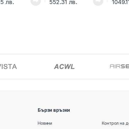
65
лв.
552.31
лв.
1049.
Бързи връзки
Новини
Контрол на д