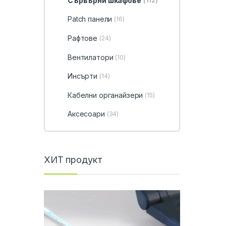
Сървърни шкафове
(112)
Patch панели
(16)
Рафтове
(24)
Вентилатори
(10)
Инсърти
(14)
Кабелни органайзери
(15)
Аксесоари
(34)
ХИТ продукт