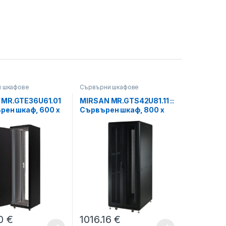
 шкафове
Сървърни шкафове
 MR.GTE36U61.01
MIRSAN MR.GTS42U81.11 ::
ърен шкaф, 600 x
Сървърен шкaф, 800 x
730 мм / 36U,
1000 x 2028 мм / 42U,
мм, 600 кг
D=1000 мм, 1000 кг
черен, свободно
товар, черен, свободно
Eco
стоящ, Server/Storage
40
€
1016.16
€