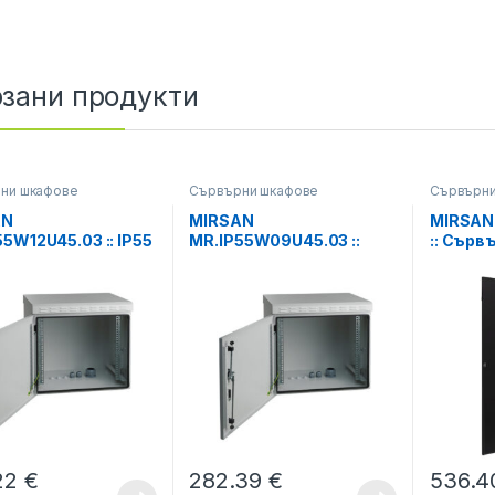
зани продукти
ни шкафове
Сървърни шкафове
Сървърни
AN
MIRSAN
MIRSAN
5W12U45.03 :: IP55
MR.IP55W09U45.03 ::
:: Сърв
or Сървърен шкaф,
IP55 Outdoor Сървърен
1000 x 1
450 x 630 мм,
шкaф, 600 x 450 x 500
D=1000 
мм / 12U, 100 кг
мм, D=450 мм / 9U, 100 кг
товар, 
 бял, за стена
товар, бял, за стена
стоящ, 
22
€
282.39
€
536.