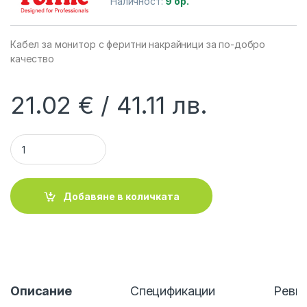
Наличност:
9 бр.
Кабел за монитор с феритни накрайници за по-добро
качество
21.02
€
41.11
лв.
ROLINE 11.04.5256 :: VGA кабел HD15 M/M, 6.0 м с феритни н
Добавяне в количката
Описание
Спецификации
Ревю