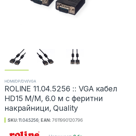
HDMI/DP/DVI/VGA
ROLINE 11.04.5256 :: VGA кабел
HD15 M/M, 6.0 м с феритни
накрайници, Quality
SKU:
11.04.5256
;
EAN:
7611990120796