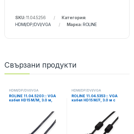
SKU:
11.04.5256
Категория:
HDMI/DP/DVI/VGA
Марка:
ROLINE
Свързани продукти
HDMI/DP/DVI/VGA
HDMI/DP/DVI/VGA
ROLINE 11.04.5203 :: VGA
ROLINE 11.04.5353 :: VGA
кабел HD15 M/M, 3.0 м,
кабел HD15 M/F, 3.0 м с
Quality
феритни накрайници,
удължителен, Quality