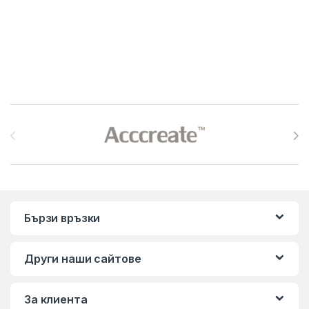
Brands Carousel
Бързи връзки
Други наши сайтове
За клиента