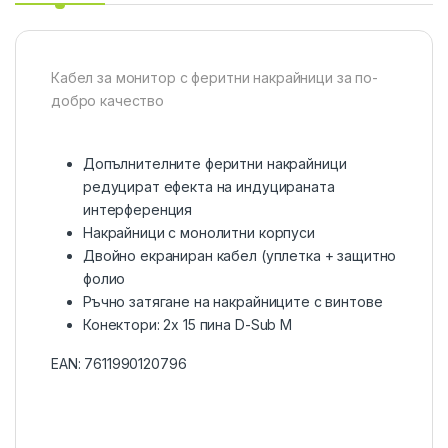
Кабел за монитор с феритни накрайници за по-
добро качество
Допълнителните феритни накрайници
редуцират ефекта на индуцираната
интерференция
Накрайници с монолитни корпуси
Двойно екраниран кабел (уплетка + защитно
фолио
Ръчно затягане на накрайниците с винтове
Конектори: 2x 15 пина D-Sub М
EAN:
7611990120796