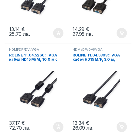
13.14
€
14.29
€
25.70
лв.
27.95
лв.
HDMI/DP/DVI/VGA
HDMI/DP/DVI/VGA
ROLINE 11.04.5260 :: VGA
ROLINE 11.04.5303 :: VGA
кабел HD15 M/M, 10.0 м с
кабел HD15 M/F, 3.0 м,
феритни накрайници,
удължителен, Quality
Quality
37.17
€
13.34
€
72.70
лв.
26.09
лв.