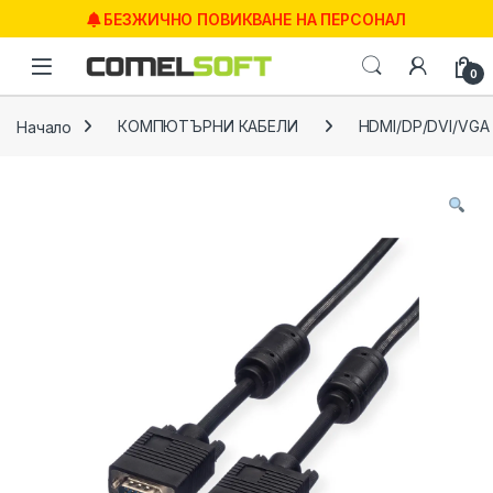
Skip to navigation
Skip to content
БЕЗЖИЧНО ПОВИКВАНЕ НА ПЕРСОНАЛ
0
Начало
КОМПЮТЪРНИ КАБЕЛИ
HDMI/DP/DVI/VGA