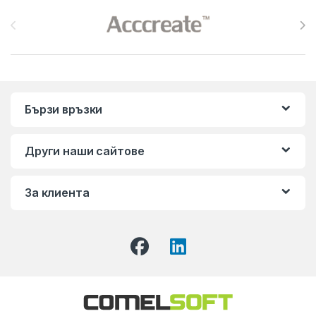
Brands Carousel
Бързи връзки
Други наши сайтове
За клиента