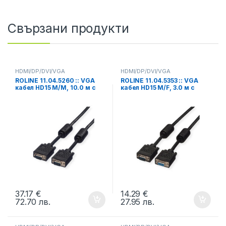
Свързани продукти
HDMI/DP/DVI/VGA
HDMI/DP/DVI/VGA
ROLINE 11.04.5260 :: VGA
ROLINE 11.04.5353 :: VGA
кабел HD15 M/M, 10.0 м с
кабел HD15 M/F, 3.0 м с
феритни накрайници,
феритни накрайници,
Quality
удължителен, Quality
37.17
€
14.29
€
72.70
лв.
27.95
лв.