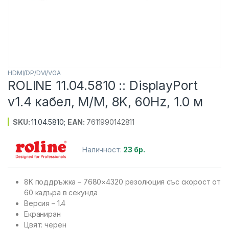
HDMI/DP/DVI/VGA
ROLINE 11.04.5810 :: DisplayPort
v1.4 кабел, M/M, 8K, 60Hz, 1.0 м
SKU:
11.04.5810
;
EAN:
7611990142811
Наличност:
23 бр.
8K поддръжка – 7680×4320 резолюция със скорост от
60 кадъра в секунда
Версия – 1.4
Екраниран
Цвят: черен