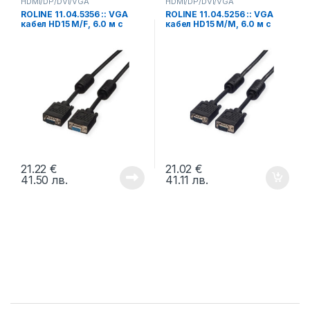
HDMI/DP/DVI/VGA
HDMI/DP/DVI/VGA
ROLINE 11.04.5356 :: VGA
ROLINE 11.04.5256 :: VGA
кабел HD15 M/F, 6.0 м с
кабел HD15 M/M, 6.0 м с
феритни накрайници,
феритни накрайници,
удължителен, Quality
Quality
21.22
€
21.02
€
41.50
лв.
41.11
лв.