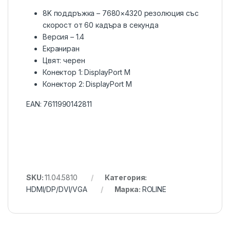
8K поддръжка – 7680×4320 резолюция със
скорост от 60 кадъра в секунда
Версия – 1.4
Екраниран
Цвят: черен
Конектор 1: DisplayPort M
Конектор 2: DisplayPort M
EAN:
7611990142811
SKU:
11.04.5810
Категория:
HDMI/DP/DVI/VGA
Марка:
ROLINE