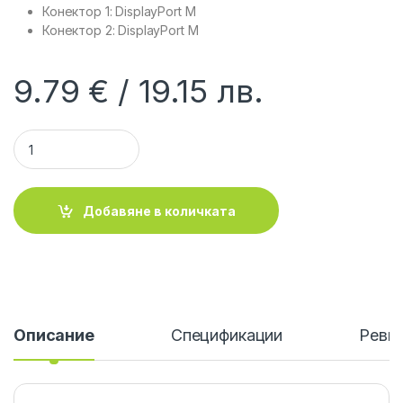
Конектор 1: DisplayPort M
Конектор 2: DisplayPort M
9.79
€
19.15
лв.
ROLINE 11.04.5810 :: DisplayPort v1.4 кабел, M/M, 8K, 60Hz, 1.
Добавяне в количката
Описание
Спецификации
Ревю