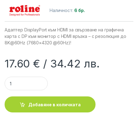
Наличност:
6 бр.
Адаптер DisplayPort към HDMI за свързване на графична
карта с DP към монитор с HDMI връзка – с резолюция до
8K@60Hz (7680×4320 @60Hz)!
17.60
€
34.42
лв.
ROLINE 12.03.3159 :: DisplayPort-HDMI кабелен адаптер, 8K@
Добавяне в количката