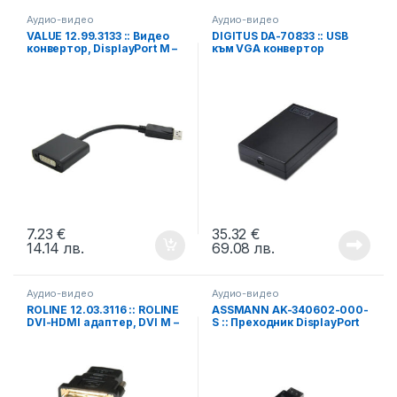
Аудио-видео
Аудио-видео
VALUE 12.99.3133 :: Видео
DIGITUS DA-70833 :: USB
конвертор, DisplayPort M –
към VGA конвертор
DVI F
7.23
€
35.32
€
14.14
лв.
69.08
лв.
Аудио-видео
Аудио-видео
ROLINE 12.03.3116 :: ROLINE
ASSMANN AK-340602-000-
DVI-HDMI адаптер, DVI M –
S :: Преходник DisplayPort
HDMI F
към HDMI, DisplayPort M/
HDMI F, с поддръжка на
звук