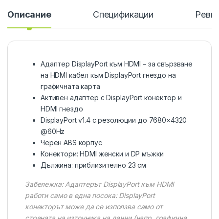
Описание
Спецификации
Ревю
Адаптер DisplayPort към HDMI – за свързване
на HDMI кабел към DisplayPort гнездо на
графичната карта
Активен адаптер с DisplayPort конектор и
HDMI гнездо
DisplayPort v1.4 с резолюции до 7680×4320
@60Hz
Черен ABS корпус
Конектори: HDMI женски и DP мъжки
Дължина: приблизително 23 см
Забележка: Адаптерът DisplayPort към HDMI
работи само в една посока: DisplayPort
конекторът може да се използва само от
страната на източника на данни (напр. графична