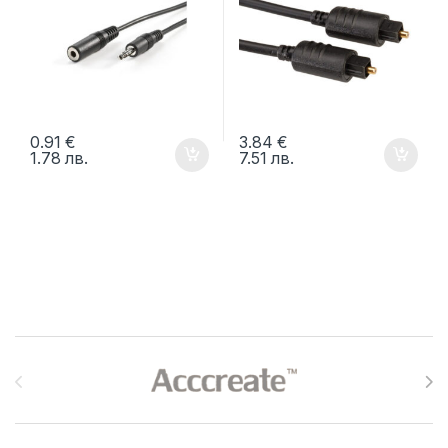
0.91
€
3.84
€
1.78
лв.
7.51
лв.
Brands Carousel