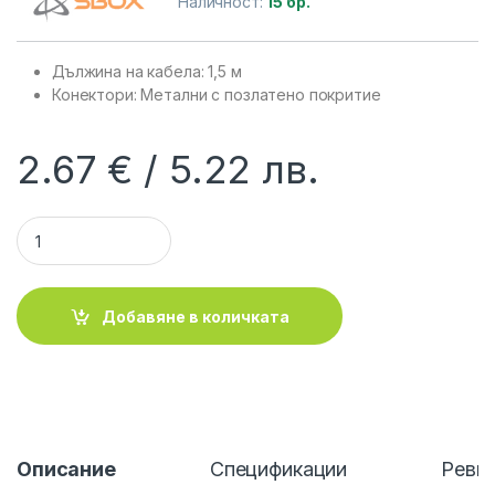
Наличност:
15 бр.
Дължина на кабела: 1,5 м
Конектори: Метални с позлатено покритие
2.67
€
5.22
лв.
SBOX 3535-1.5R :: Аудио кабел, 3.5 мм стерео жак M/M, 1.5 
Добавяне в количката
Описание
Спецификации
Ревю