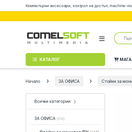
Skip to navigation
Skip to content
Компютърни аксесоари, контрол на достъп, machine-vis
Search f
КАТАЛОГ
МАГА
Начало
ЗА ОФИСА
Стойки за мон
Всички категории
ЗА ОФИСА
(214)