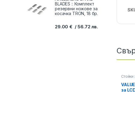
BLADES :: Комплект
резервни ножове за
SK
косачка TRON, 18 бр.
29.00
€
56.72
лв.
Свър
Стойки 
VALUE 
за LC
стена