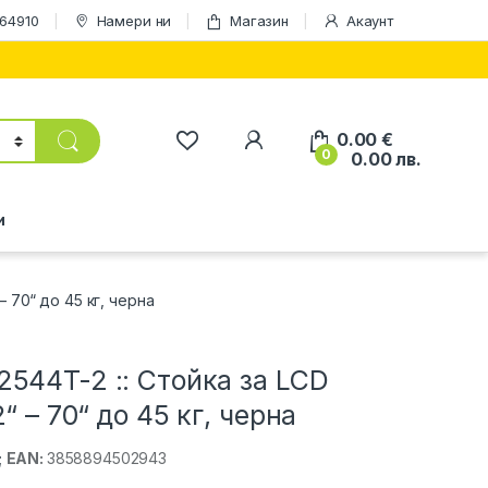
164910
Намери ни
Магазин
Акаунт
0.00
€
0
0.00
лв.
и
– 70“ до 45 кг, черна
544T-2 :: Стойка за LCD
“ – 70“ до 45 кг, черна
;
EAN:
3858894502943