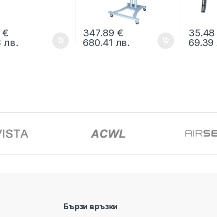
5
€
347.89
€
35.4
8
лв.
680.41
лв.
69.39
Бързи връзки