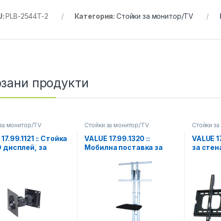
U:
PLB-2544T-2
Категория:
Стойки за монитор/TV
зани продукти
за монитор/TV
Стойки за монитор/TV
Стойки за
17.99.1121 :: Стойка
VALUE 17.99.1320 ::
VALUE 17
D дисплей, за
Мобилна поставка за
за стен
, 2 шарнира, черна
LCD/Plasma TV,
нисък п
сребриста
80 кг