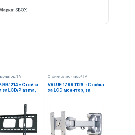
Марка:
SBOX
 монитор/TV
Стойки за монитор/TV
.99.1214 :: Стойка
VALUE 17.99.1126 :: Стойка
а за LCD/Plasma,
за LCD монитор, за
рофил, товар до
стена, 3 шарнира