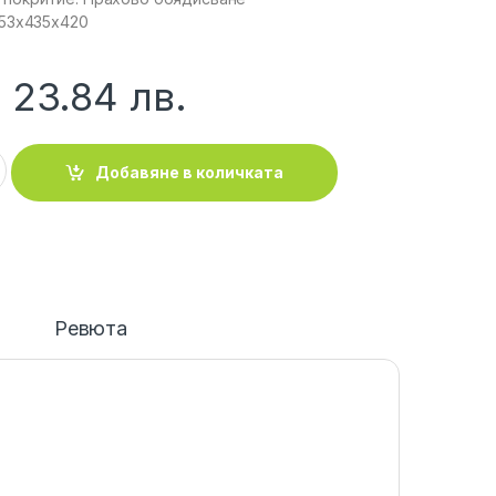
 53x435x420
23.84
лв.
: Стойка за LCD (стенна) 32“ – 70“ до 45 кг, черна quantity
Добавяне в количката
и
Ревюта