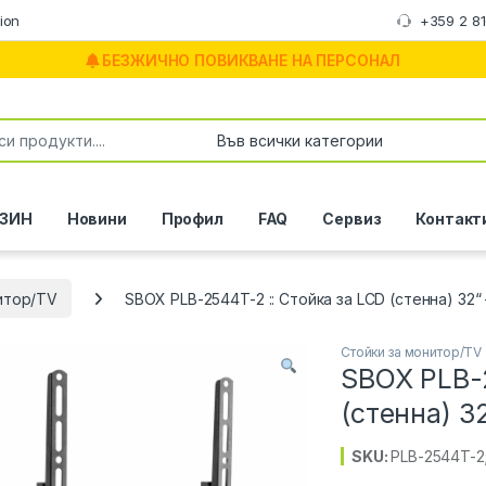
ion
+359 2 8
БЕЗЖИЧНО ПОВИКВАНЕ НА ПЕРСОНАЛ
or:
ЗИН
Новини
Профил
FAQ
Сервиз
Контакт
итор/TV
SBOX PLB-2544T-2 :: Стойка за LCD (стенна) 32“ 
Стойки за монитор/TV
SBOX PLB-2
(стенна) 32
SKU:
PLB-2544T-2