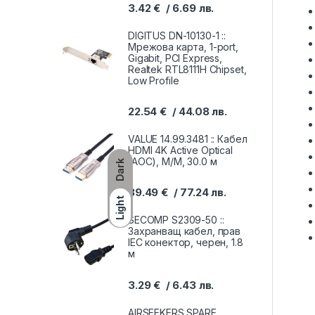
3.42
€
6.69
лв.
DIGITUS DN-10130-1 ::
Мрежова карта, 1-port,
Gigabit, PCI Express,
Realtek RTL8111H Chipset,
Low Profile
22.54
€
44.08
лв.
VALUE 14.99.3481 :: Кабел
HDMI 4K Active Optical
(AOC), M/M, 30.0 м
Dark
39.49
€
77.24
лв.
Light
SECOMP S2309-50 ::
Захранващ кабел, прав
IEC конектор, черен, 1.8
м
3.29
€
6.43
лв.
AIRSEEKERS SPARE