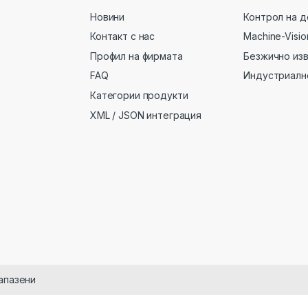
Новини
Контрол на д
Контакт с нас
Machine-Visio
Профил на фирмата
Безжично из
FAQ
Индустриалн
Категории продукти
XML / JSON интеграция
запазени