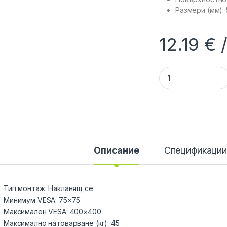
Размери (мм):
12.19
€
SBOX PLB-2544T-2 :
Описание
Спецификаци
Тип монтаж: Накланящ се
Минимум VESA: 75×75
Максимален VESA: 400×400
Максимално натоварване (кг): 45