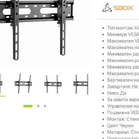
Тип монтаж: Н
Минимум VESA
Максимален V
Максимално на
Минимален разм
Максимален раз
Минимално раз
Максимално ра
Вертикален нак
Завъртане: Не
Ниво: Да
За извити екра
Управление на
Подвижна VES
Монтаж: Стен
Цвят: Черен
Материал: Ст
Повърхностно