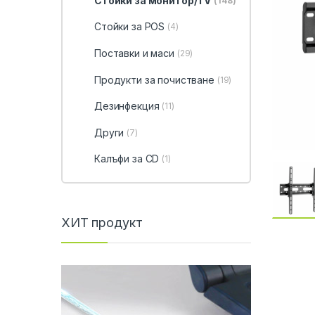
Стойки за монитор/TV
(148)
Стойки за POS
(4)
Поставки и маси
(29)
Продукти за почистване
(19)
Дезинфекция
(11)
Други
(7)
Калъфи за CD
(1)
ХИТ продукт