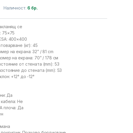
Наличност:
6 бр.
акланящ се
: 75×75
ESA: 400×400
товарване (кг): 45
ер на екрана: 32” / 81 cm
мер на екрана: 70” / 178 см
стояние от стената (mm): 53
зстояние до стената (mm): 53
лон: +12° до -12°
ни: Да
 кабела: Не
A плоча: Да
ен
омана
 покритие: Прахово боядисване