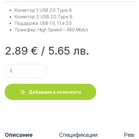
Конектор 1: USB 2.0 Type A
Конектор 2: USB 2.0 Type B
Поддържа: USB 1.0, 1.1 и 2.0
Трансфер: High Speed – 480 Mbit/s
2.89
€
5.65
лв.
SBOX USB-1015 :: Кабел USB 2.0, A-B, M/M, 5.0 м, черен quan
Добавяне в количката
Описание
Спецификации
Ревю