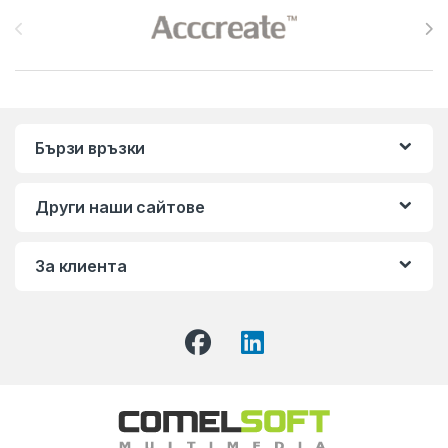
Brands Carousel
Бързи връзки
Други наши сайтове
За клиента