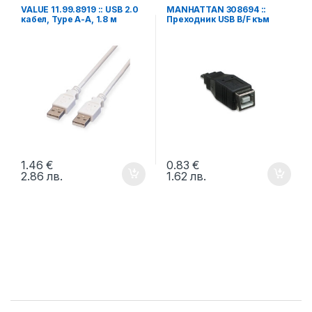
VALUE 11.99.8919 :: USB 2.0
MANHATTAN 308694 ::
кабел, Type A-A, 1.8 м
Преходник USB B/F към
micro B/M
1.46
€
0.83
€
2.86
лв.
1.62
лв.