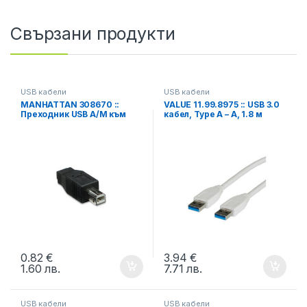
Свързани продукти
USB кабели
USB кабели
MANHATTAN 308670 ::
VALUE 11.99.8975 :: USB 3.0
Преходник USB A/M към
кабел, Type A – A, 1.8 м
A+B/F
0.82
€
3.94
€
1.60
лв.
7.71
лв.
USB кабели
USB кабели