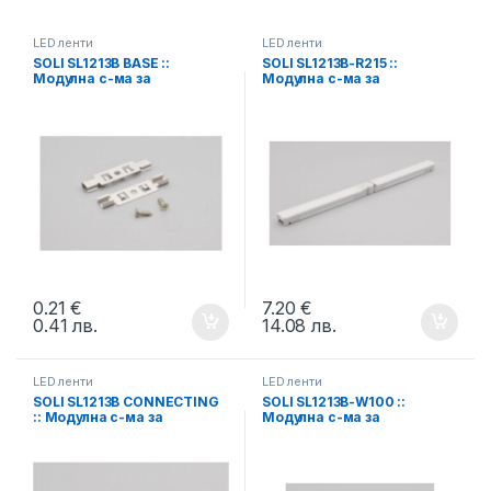
LED ленти
LED ленти
SOLI SL1213B BASE ::
SOLI SL1213B-R215 ::
Модулна с-ма за
Модулна с-ма за
осветление, монтажни
осветление, Corner, 24V,
планки, 45×6.8×6 мм, 2 бр.
215×12.5×13 мм
0.21
€
7.20
€
0.41
лв.
14.08
лв.
LED ленти
LED ленти
SOLI SL1213B CONNECTING
SOLI SL1213B-W100 ::
:: Модулна с-ма за
Модулна с-ма за
осветление, 4-pin
осветление, L type corner,
фиксиран конектор
24V, 100×12.5×13 мм