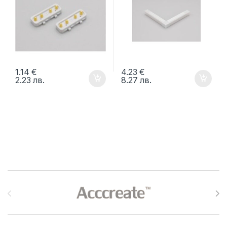
1.14
€
4.23
€
2.23
лв.
8.27
лв.
Brands Carousel