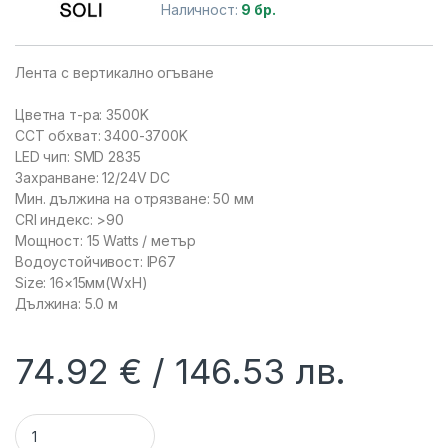
Наличност:
9 бр.
Лента с вертикално огъване
Цветна т-ра: 3500K
CCT обхват: 3400-3700K
LED чип: SMD 2835
Захранване: 12/24V DC
Мин. дължина на отрязване: 50 мм
CRI индекс: >90
Мощност: 15 Watts / метър
Водоустойчивост: IP67
Size: 16×15мм(WxH)
Дължина: 5.0 м
74.92
€
146.53
лв.
SOLI SL-N1615V24-CC35 :: Neon Flex лента, 3500K, 15W/м, 24V