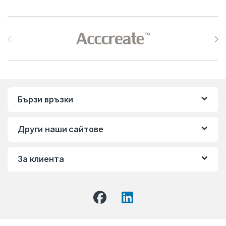
Brands Carousel
Бързи връзки
Други наши сайтове
За клиента