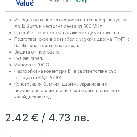
Наличност:
132 бр.
Изгодно решение за скорости на трансфер на данни
до 10 Gbit/s и честотна лента от 500 MHz
Пач кабел за мрежови връзки между устройства
Подготвен екраниран кабел с усукана двойка (PiMF) с
RJ-45 конектори в двата края.
Защита от прегъване.
Гъвкав кабел.
Импеданс: 100 Ω
Настройки на конектора 1:1, в съответствие със
стандарта EIA/TIA 568.
Конструкция: 8 линии, двойки, екранирани с
алуминиево фолио, пълно екраниране в оплетка от
калайдисана мед
2.42
€
4.73
лв.
VALUE 21.99.1462 :: Кабел UTP Patch Cord Cat. 6a (Class EA),