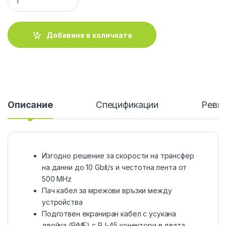
Добавяне в количката
Описание
Спецификации
Ревю
Изгодно решение за скорости на трансфер
на данни до 10 Gbit/s и честотна лента от
500 MHz
Пач кабел за мрежови връзки между
устройства
Подготвен екраниран кабел с усукана
двойка (PiMF) с RJ-45 конектори в двата