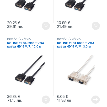
20.25
€
10.99
€
39.61
лв.
21.49
лв.
HDMI/DP/DVI/VGA
HDMI/DP/DVI/VGA
ROLINE 11.04.5310 :: VGA
ROLINE 11.01.6630 :: VGA
кабел HD15 M/F, 10.0 м,
кабел HD15 M/M, 3.0 м
удължителен, Quality
36.38
€
6.05
€
71.15
лв.
11.83
лв.