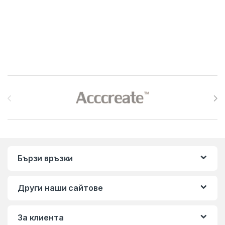
Brands Carousel
Бързи връзки
Други наши сайтове
За клиента