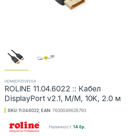
HDMI/DP/DVI/VGA
ROLINE 11.04.6022 :: Кабел
DisplayPort v2.1, M/M, 10K, 2.0 м
SKU:
11.04.6022
;
EAN:
7630049628793
Наличност:
14 бр.