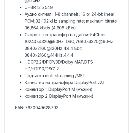
@120Hz
UHBR 13.5 54G
Аудио сигнал : 1-8 channels, 16 or 24-bit linear
PCM; 32-192 kHz sampling rate; maximum bitrate
36,864 kbit/s (4,608 kB/s)
Скорост на трансфер на данни: 54Gbps
10240×4320@60Hz, DSC,7680×4320@60Hz
3840×2160@120Hz,4:4:4 8bit,
3840×2160@144Hz,4:4:4
HDCP2.2/DPCP/3D/Dolby MAT/DTS
HD/HDR10/DSC1.2
Подържа multi-streaming /MST
Качество на трансфера DisplayPort v2.1
конектор 1: DisplayPort M (мъжки)
конектор 2: DisplayPort M (мъжки)
EAN:
7630049628793