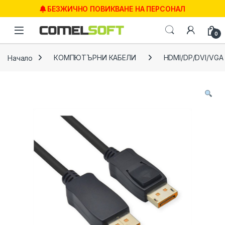
Skip to navigation
Skip to content
БЕЗЖИЧНО ПОВИКВАНЕ НА ПЕРСОНАЛ
0
Начало
КОМПЮТЪРНИ КАБЕЛИ
HDMI/DP/DVI/VGA