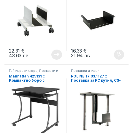
22.31
€
16.33
€
43.63
лв.
31.94
лв.
Геймърски бюра
,
Поставки и
Поставки и маси
маси
Manhattan 425131 ::
ROLINE 17.03.1127 ::
Компактно бюро с
Поставка за PC кутия, CS-
плъзгаща се поставка за
10 черна
клавиатура, черно