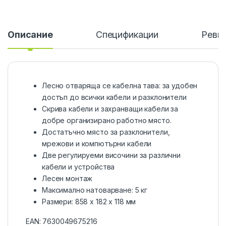
Описание
Спецификации
Ревю
Лесно отваряща се кабелна тава: за удобен
достъп до всички кабели и разклонители
Скрива кабели и захранващи кабели за
добре организирано работно място.
Достатъчно място за разклонители,
мрежови и компютърни кабели
Две регулируеми височини за различни
кабели и устройства
Лесен монтаж
Максимално натоварване: 5 кг
Размери: 858 x 182 x 118 мм
EAN:
7630049675216